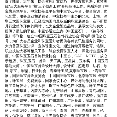
蓄了能量。近年来，协会依托行业优势，抓住发展机遇，紧紧围
绕“三大服务平台”和“三个创新工程”开拓各项工作。先后筹建了中
宝协展览平台、中宝协基金平台和中宝协云平台，整合资源，优
化配置，服务企业和消费者。中宝协每年主办的北京、上海、深
圳三大国珠宝展，已经成为国内最权威的珠宝展览会，在不断提
升行业整体形象的同时，也为企业塑造品牌、展示文化与实力，
提供了最佳的平台。中宝协通过主办《中国宝石》、《芭莎珠
宝》等刊物，建立“中国珠宝玉石首饰行业协会”网站和微信公众
号，为广大会员企业和珠宝爱好者提供各种资讯性服务的同时，
大力普及珠宝知识，宣传珠宝文化。通过持续开展教育、培训、
职业技能大赛等相关工作，综合发掘珠宝人才，深化行业服务深
度。中国珠宝玉石首饰行业协会，中宝协，GAC，NGTC，放心
示范店，珠宝,玉石，首饰，天工奖，玉星奖，玉华奖，中国玉石
雕刻大师，中国珠宝首饰设计大师，设计师，鉴定师，钻石，珍
珠,彩宝，璀璨，行业协会，春季珠宝展,夏季珠宝展，上海珠宝
展，国际珠宝首饰展览会，中国国际珠宝展，北京珠宝展,成都宝
展，珠宝展，免费索票，国家会议中心，设计与制作技能大赛，
珠宝首饰设计，设计大赛，珠宝玉石特色产业基地，珠宝产业基
地，辽宁阜新，内蒙古赤峰，辽宁岫岩，山东昌乐，青岛城阳，
江苏东海，河南镇平，苏州相城，浙江临安，浙江诸暨，浙江青
田，福州普安，福建莆田，广州花都，广州番禺，深圳罗湖，广
东伦教，广东平洲，广东四会，广西梧州，云南腾冲，云南瑞
丽，云南龙陵，韩国，斯里兰卡，泰国，波兰，巴基斯坦，伦
敦，俄罗斯，珠宝展团，世界白银协会，香港贸发局，珂兰，水