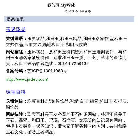
搜索结果
玉界臻品
关键词语：
玉界臻品,和田玉,和田玉精品,和田玉名家作品,和田玉
大师作品,玉雕大师,新疆和田玉,和田玉收藏
网站描述：
玉界臻品，从和田玉料精选到和田玉雕刻设计，与和
田玉玉雕名家紧密协作，追求和田玉玉质、工艺、艺术的至臻完
美，和田玉臻品收藏热线：0514-87259133
备案号码：
苏ICP备13011983号
http://www.jadevip.cn/
珠宝百科
关键词语：
珠宝百科,玛瑙,银饰品,蜜蜡,白玉,翡翠,和田玉,石榴石,
银饰品
网站描述：
珠宝百科是玉友必看的玉石知识网站，整理汇总关于
玉石、翡翠、和田玉、玛瑙、石榴石、文玩等的知识原创网站，
包括玉石鉴别，保养知识，带大家了解各种玉的区别，共同领略
玉石文化，鉴赏玉器精品。