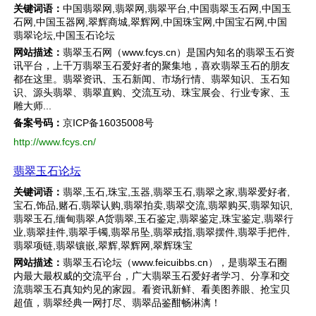
关键词语：
中国翡翠网,翡翠网,翡翠平台,中国翡翠玉石网,中国玉
石网,中国玉器网,翠辉商城,翠辉网,中国珠宝网,中国宝石网,中国
翡翠论坛,中国玉石论坛
网站描述：
翡翠玉石网（www.fcys.cn）是国内知名的翡翠玉石资
讯平台，上千万翡翠玉石爱好者的聚集地，喜欢翡翠玉石的朋友
都在这里。翡翠资讯、玉石新闻、市场行情、翡翠知识、玉石知
识、源头翡翠、翡翠直购、交流互动、珠宝展会、行业专家、玉
雕大师...
备案号码：
京ICP备16035008号
http://www.fcys.cn/
翡翠玉石论坛
关键词语：
翡翠,玉石,珠宝,玉器,翡翠玉石,翡翠之家,翡翠爱好者,
宝石,饰品,赌石,翡翠认购,翡翠拍卖,翡翠交流,翡翠购买,翡翠知识,
翡翠玉石,缅甸翡翠,A货翡翠,玉石鉴定,翡翠鉴定,珠宝鉴定,翡翠行
业,翡翠挂件,翡翠手镯,翡翠吊坠,翡翠戒指,翡翠摆件,翡翠手把件,
翡翠项链,翡翠镶嵌,翠辉,翠辉网,翠辉珠宝
网站描述：
翡翠玉石论坛（www.feicuibbs.cn），是翡翠玉石圈
内最大最权威的交流平台，广大翡翠玉石爱好者学习、分享和交
流翡翠玉石真知灼见的家园。看资讯新鲜、看美图养眼、抢宝贝
超值，翡翠经典一网打尽、翡翠品鉴酣畅淋漓！