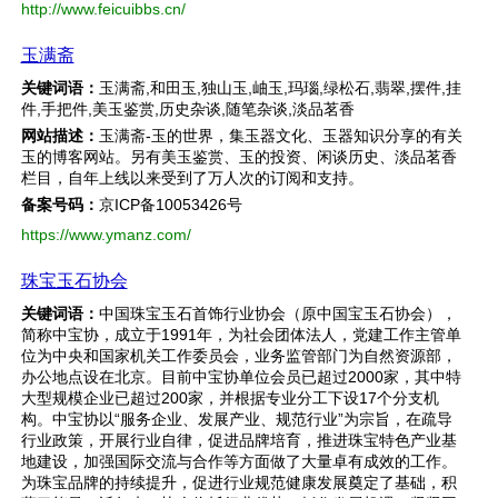
http://www.feicuibbs.cn/
玉满斋
关键词语：
玉满斋,和田玉,独山玉,岫玉,玛瑙,绿松石,翡翠,摆件,挂
件,手把件,美玉鉴赏,历史杂谈,随笔杂谈,淡品茗香
网站描述：
玉满斋-玉的世界，集玉器文化、玉器知识分享的有关
玉的博客网站。另有美玉鉴赏、玉的投资、闲谈历史、淡品茗香
栏目，自年上线以来受到了万人次的订阅和支持。
备案号码：
京ICP备10053426号
https://www.ymanz.com/
珠宝玉石协会
关键词语：
中国珠宝玉石首饰行业协会（原中国宝玉石协会），
简称中宝协，成立于1991年，为社会团体法人，党建工作主管单
位为中央和国家机关工作委员会，业务监管部门为自然资源部，
办公地点设在北京。目前中宝协单位会员已超过2000家，其中特
大型规模企业已超过200家，并根据专业分工下设17个分支机
构。中宝协以“服务企业、发展产业、规范行业”为宗旨，在疏导
行业政策，开展行业自律，促进品牌培育，推进珠宝特色产业基
地建设，加强国际交流与合作等方面做了大量卓有成效的工作。
为珠宝品牌的持续提升，促进行业规范健康发展奠定了基础，积