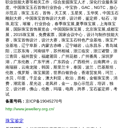
职业技能大赛等相关工作，综合发掘珠宝人才，深化行业服务深
度。中国珠宝玉石首饰行业协会，中宝协，GAC，NGTC，放心
示范店，珠宝,玉石，首饰，天工奖，玉星奖，玉华奖，中国玉石
雕刻大师，中国珠宝首饰设计大师，设计师，鉴定师，钻石，珍
珠,彩宝，璀璨，行业协会，春季珠宝展,夏季珠宝展，上海珠宝
展，国际珠宝首饰展览会，中国国际珠宝展，北京珠宝展,成都宝
展，2015珠宝展，免费索票，国家会议中心，设计与制作技能大
赛，珠宝首饰设计，设计大赛，珠宝玉石特色产业基地，珠宝产
业基地，辽宁阜新，内蒙古赤峰，辽宁岫岩，山东昌乐，青岛城
阳，江苏东海，河南镇平，苏州相城，浙江临安，浙江诸暨，浙
江青田，福州普安，福建莆田，广州花都，广州番禺，深圳罗
湖，广东伦教，广东平洲，广东四会，广西梧州，云南腾冲，云
南瑞丽，云南龙陵，韩国，斯里兰卡，泰国，波兰，巴基斯坦，
伦敦，俄罗斯，珠宝展团，世界白银协会，香港贸发局，珂兰，
水贝，印度，千足金，澳大利亚，欧泊，质检，金银珠宝类，消
费，潮宏基，星光达，老凤祥，金一，放心示范店，培训，独
立，设计师，佛山，伦教，玛瑙，电商，跨界，宝石鉴定师，考
试
备案号码：
京ICP备19045270号
http://www.jewellery.org.cn/
珠宝鉴定