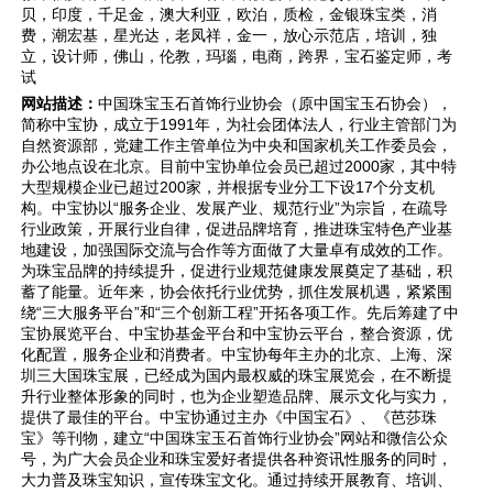
贝，印度，千足金，澳大利亚，欧泊，质检，金银珠宝类，消
费，潮宏基，星光达，老凤祥，金一，放心示范店，培训，独
立，设计师，佛山，伦教，玛瑙，电商，跨界，宝石鉴定师，考
试
网站描述：
中国珠宝玉石首饰行业协会（原中国宝玉石协会），
简称中宝协，成立于1991年，为社会团体法人，行业主管部门为
自然资源部，党建工作主管单位为中央和国家机关工作委员会，
办公地点设在北京。目前中宝协单位会员已超过2000家，其中特
大型规模企业已超过200家，并根据专业分工下设17个分支机
构。中宝协以“服务企业、发展产业、规范行业”为宗旨，在疏导
行业政策，开展行业自律，促进品牌培育，推进珠宝特色产业基
地建设，加强国际交流与合作等方面做了大量卓有成效的工作。
为珠宝品牌的持续提升，促进行业规范健康发展奠定了基础，积
蓄了能量。近年来，协会依托行业优势，抓住发展机遇，紧紧围
绕“三大服务平台”和“三个创新工程”开拓各项工作。先后筹建了中
宝协展览平台、中宝协基金平台和中宝协云平台，整合资源，优
化配置，服务企业和消费者。中宝协每年主办的北京、上海、深
圳三大国珠宝展，已经成为国内最权威的珠宝展览会，在不断提
升行业整体形象的同时，也为企业塑造品牌、展示文化与实力，
提供了最佳的平台。中宝协通过主办《中国宝石》、《芭莎珠
宝》等刊物，建立“中国珠宝玉石首饰行业协会”网站和微信公众
号，为广大会员企业和珠宝爱好者提供各种资讯性服务的同时，
大力普及珠宝知识，宣传珠宝文化。通过持续开展教育、培训、